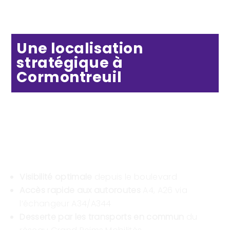
Une localisation
stratégique à
Cormontreuil
Adresse : Complexe V.O2
16 boulevard d’Alsace Lorraine
51350 CORMONTREUIL
Visibilité optimale
depuis le boulevard
Accès rapide aux autoroutes
A4, A26 via
l’échangeur A34/A344
Desserte par les transports en commun
du