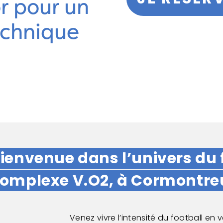
or pour un
echnique
ienvenue dans l’univers du 
omplexe V.O2, à Cormontreu
Venez vivre l’intensité du football en