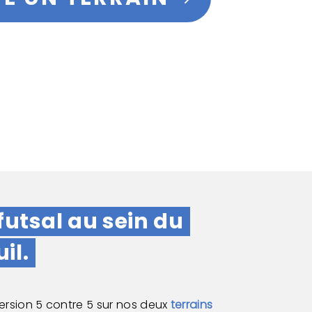
futsal au sein du
il.
 version 5 contre 5 sur nos deux
terrains