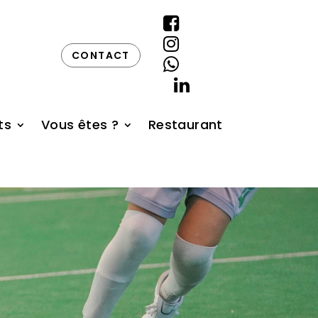


CONTACT


ts
Vous êtes ?
Restaurant