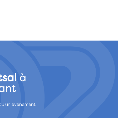
tsal
à
ant
 ou un événement.