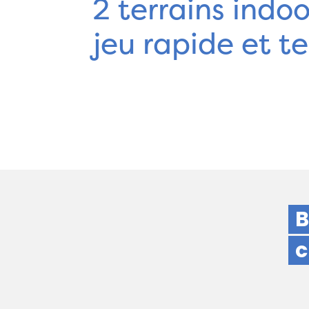
2 terrains indo
jeu rapide et t
B
c