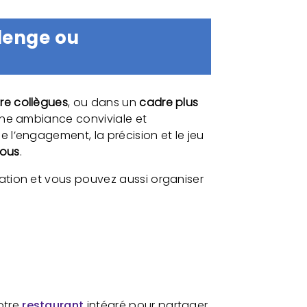
llenge ou
ntre collègues
, ou dans un
cadre plus
 une ambiance conviviale et
e l’engagement, la précision et le jeu
tous
.
cation et vous pouvez aussi organiser
otre
restaurant
intégré pour partager