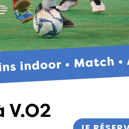
ins indoor • Match 
à V.O2
JE RÉSER