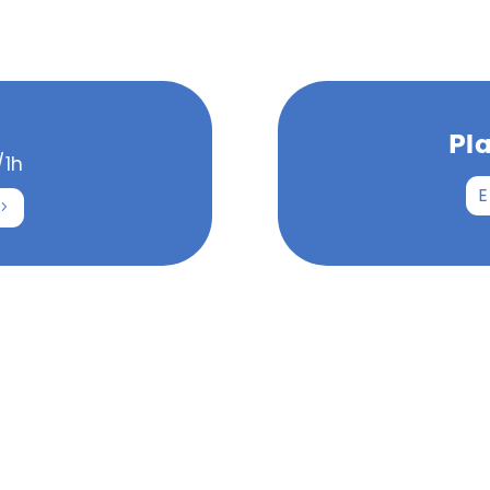
Pl
/1h
E