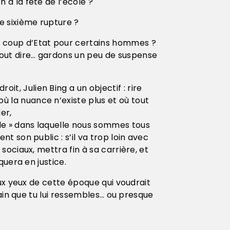
à la fête de l’école ?
 sixième rupture ?
un coup d’Etat pour certains hommes ?
out dire… gardons un peu de suspense
t, Julien Bing a un objectif : rire
 la nuance n’existe plus et où tout
er,
le » dans laquelle nous sommes tous
ient son public : s’il va trop loin avec
 sociaux, mettra fin à sa carrière, et
aquera en justice.
 aux yeux de cette époque qui voudrait
ertain que tu lui ressembles… ou presque