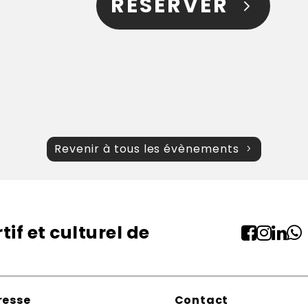
RÉSERVER
Revenir à tous les évènements
if et culturel de




resse
Contact