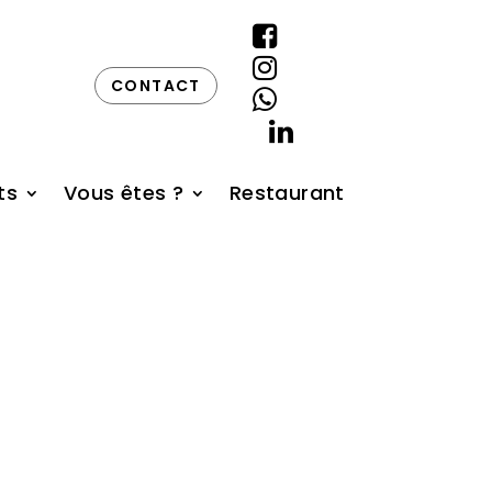


CONTACT


ts
Vous êtes ?
Restaurant