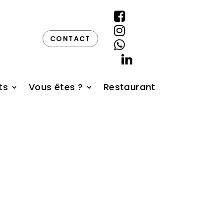


CONTACT


ts
Vous êtes ?
Restaurant