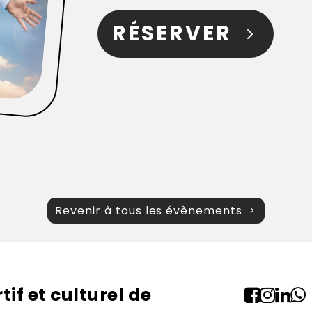
RÉSERVER
Revenir à tous les évènements
if et culturel de



