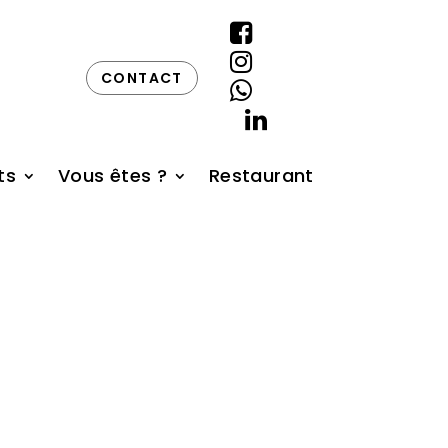


CONTACT


ts
Vous êtes ?
Restaurant