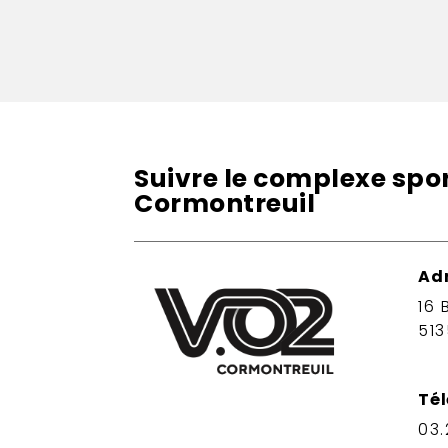
Suivre le complexe sport
Cormontreuil
Ad
16 
51
Té
03.