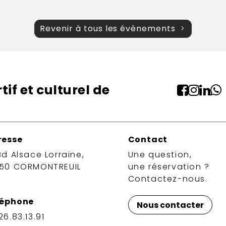
Revenir à tous les évènements
if et culturel de




resse
Contact
Bd Alsace Lorraine,
Une question,
350 CORMONTREUIL
une réservation ?
Contactez-nous.
léphone
Nous contacter
26.83.13.91